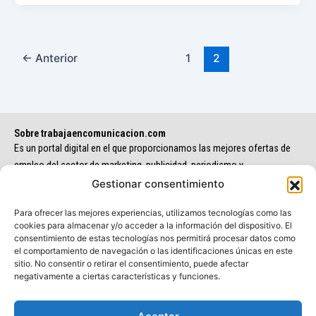
←
Anterior
1
2
Sobre trabajaencomunicacion.com
Es un portal digital en el que proporcionamos las mejores ofertas de
empleo del sector de marketing, publicidad, periodismo y
comunicación.
Gestionar consentimiento
Para ofrecer las mejores experiencias, utilizamos tecnologías como las
cookies para almacenar y/o acceder a la información del dispositivo. El
consentimiento de estas tecnologías nos permitirá procesar datos como
el comportamiento de navegación o las identificaciones únicas en este
sitio. No consentir o retirar el consentimiento, puede afectar
negativamente a ciertas características y funciones.
F
I
L
T
Y