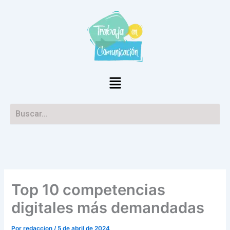
Ir
al
contenido
Menú
Top 10 competencias
digitales más demandadas
Por
redaccion
/
5 de abril de 2024