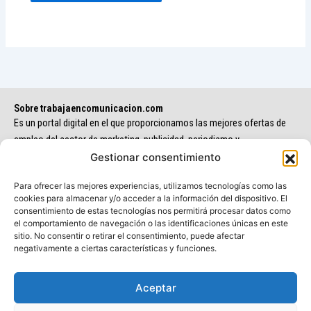
Sobre trabajaencomunicacion.com
Es un portal digital en el que proporcionamos las mejores ofertas de
empleo del sector de marketing, publicidad, periodismo y
comunicación.
Gestionar consentimiento
Para ofrecer las mejores experiencias, utilizamos tecnologías como las
cookies para almacenar y/o acceder a la información del dispositivo. El
consentimiento de estas tecnologías nos permitirá procesar datos como
el comportamiento de navegación o las identificaciones únicas en este
sitio. No consentir o retirar el consentimiento, puede afectar
negativamente a ciertas características y funciones.
F
I
L
T
Y
a
n
i
w
o
Aceptar
c
s
n
i
u